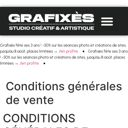
Offre Unique
Grafixès fête ses 3 ans ! -30% sur les séances photo et créations de sites,
jusqu’au 8 août, places limitées →
J’en profite
● Grafixès fête ses 3 ans
! -30% sur les séances photo et créations de sites, jusqu’au 8 août, places
limitées →
J’en profite
●
Conditions générales
de vente
CONDITIONS